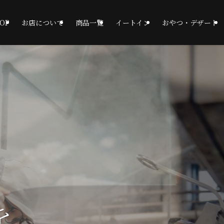
OP
お店について
商品一覧
イートイン
おやつ・デザート
を
を
を